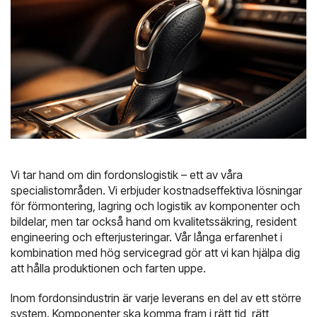
Utforska
med. Vi tar
lösningar som
hand om det!
är anpassade
för just din
Frakt- &
Logistik för
Innovativa
verklighet.
Transporthantering
telecom
logistiklösningar
Vi tar hand om din fordonslogistik – ett av våra
specialistområden. Vi erbjuder kostnadseffektiva lösningar
för förmontering, lagring och logistik av komponenter och
bildelar, men tar också hand om kvalitetssäkring, resident
engineering och efterjusteringar. Vår långa erfarenhet i
kombination med hög servicegrad gör att vi kan hjälpa dig
att hålla produktionen och farten uppe.
Inom fordonsindustrin är varje leverans en del av ett större
system. Komponenter ska komma fram i rätt tid, rätt